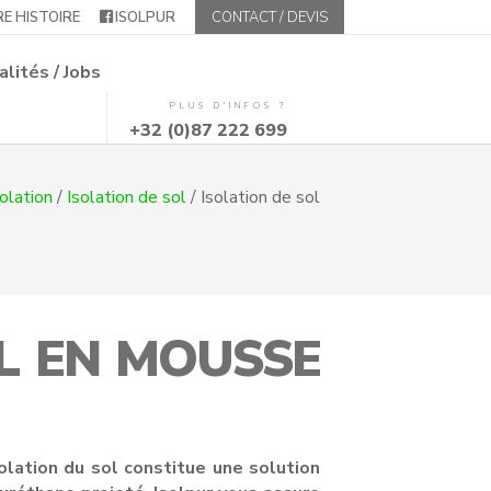
E HISTOIRE
ISOLPUR
CONTACT / DEVIS
alités / Jobs
PLUS D'INFOS ?
+32 (0)87 222 699
olation
/
Isolation de sol
/
Isolation de sol
L EN MOUSSE
solation du sol constitue une solution