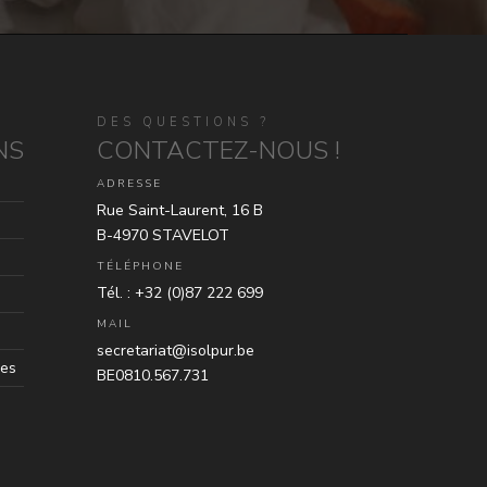
DES QUESTIONS ?
NS
CONTACTEZ-NOUS !
ADRESSE
Rue Saint-Laurent, 16 B
B-4970 STAVELOT
TÉLÉPHONE
Tél. : +32 (0)87 222 699
MAIL
secretariat@isolpur.be
les
BE0810.567.731