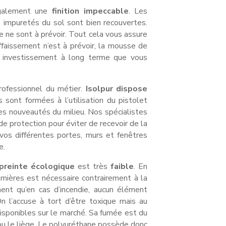
également une
finition
impeccable
. Les
s impuretés du sol sont bien recouvertes.
 ne sont à prévoir. Tout cela vous assure
ffaissement n’est à prévoir, la mousse de
n investissement à long terme que vous
rofessionnel du métier.
Isolpur dispose
sont formées à l’utilisation du pistolet
es nouveautés du milieu. Nos spécialistes
 protection pour éviter de recevoir de la
 vos différentes portes, murs et fenêtres
e.
reinte écologique
est très
faible
. En
remières est nécessaire contrairement à la
ent qu’en cas d’incendie, aucun élément
 l’accuse à tort d’être toxique mais au
 disponibles sur le marché. Sa fumée est du
ou le liège. Le polyuréthane possède donc