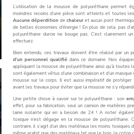
L’utilisation de la mousse de polyuréthane permet 
moindres recoins d’une pièce sont atteints et toutes le
Aucune
déperdition
de
chaleur
et aucun pont thermique
de belles économies d’énergie ! En plus de cela, pas d’a
polyuréthane durcie ne bouge pas. C’est clairement u
effectuez.
Bien entendu, ces travaux doivent être réalisé par un p
d’un personnel qualifié
dans ce domaine. Nos équipes 
appliquant la mousse de polyuréthane ainsi qu’à toutes l
sont également vêtus d’une combinaison et d’un masque de
mousse sur le corps. Il est aussi impératif de protéger
avant les travaux pour éviter que la mousse ne s’y répand
Une petite chose à savoir sur le polyuréthane : son
emp
effet, pour sa fabrication, seul un camion de matières p
laine isolante qui en a besoin de 24 ! A noter égalem
toxique n’est dégage en la mousse de polyuréthane. On
contraire, il s’agit d’un des matériaux les moins toxiques
même acabit que des matériaux tel que le bois, le coton 