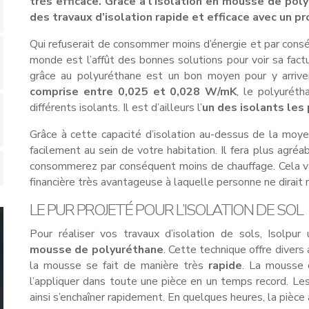
très efficace. Grâce à l’isolation en mousse de pol
des travaux d’isolation rapide et efficace avec un pr
Qui refuserait de consommer moins d’énergie et par cons
monde est l’affût des bonnes solutions pour voir sa factu
grâce au polyuréthane est un bon moyen pour y arriver
comprise entre 0,025 et 0,028 W/mK
, le polyurét
différents isolants. Il est d’ailleurs l’
un des isolants les
Grâce à cette capacité d’isolation au-dessus de la moye
facilement au sein de votre habitation. Il fera plus agréa
consommerez par conséquent moins de chauffage. Cela va
financière très avantageuse à laquelle personne ne dirait n
LE PUR PROJETÉ POUR L’ISOLATION DE SOL
Pour réaliser vos travaux d’isolation de sols, Isolpur 
mousse de polyuréthane
. Cette technique offre divers 
la mousse se fait de manière très
rapide
. La mousse d
l’appliquer dans toute une pièce en un temps record. Le
ainsi s’enchaîner rapidement. En quelques heures, la pièce 