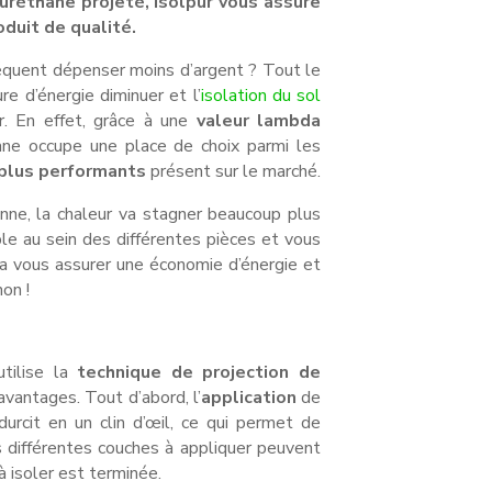
yuréthane projeté, Isolpur vous assure
oduit de qualité.
équent dépenser moins d’argent ? Tout le
re d’énergie diminuer et l’
isolation du sol
. En effet, grâce à une
valeur lambda
hane occupe une place de choix parmi les
 plus performants
présent sur le marché.
nne, la chaleur va stagner beaucoup plus
ble au sein des différentes pièces et vous
 vous assurer une économie d’énergie et
on !
utilise la
technique de projection de
avantages. Tout d’abord, l’
application
de
urcit en un clin d’œil, ce qui permet de
s différentes couches à appliquer peuvent
à isoler est terminée.