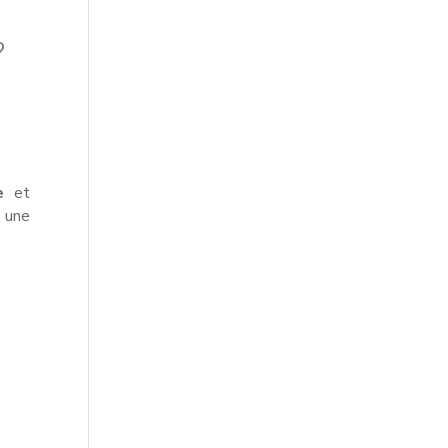
?
e
et
une