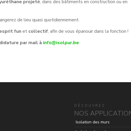
uréthane projeté
, dans des bâtiments en construction ou en
hangerez de lieu quasi quotidiennement.
esprit
fun
et
collectif
, afin de vous épanouir dans la fonction !
didature par mail à
info@isolpur.be
DÉCOUVREZ
NOS APPLICATIO
Isolation des murs