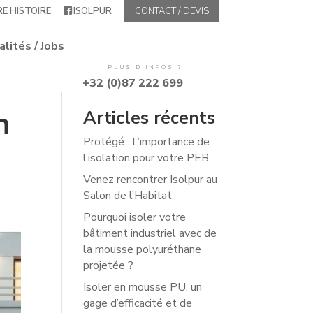
E HISTOIRE
ISOLPUR
CONTACT / DEVIS
alités / Jobs
PLUS D'INFOS ?
+32 (0)87 222 699
n
Articles récents
Protégé : L’importance de
l’isolation pour votre PEB
Venez rencontrer Isolpur au
Salon de l’Habitat
Pourquoi isoler votre
bâtiment industriel avec de
la mousse polyuréthane
projetée ?
Isoler en mousse PU, un
gage d’efficacité et de