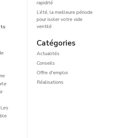
rapidité
L’été, la meilleure période
pour isoler votre vide
ventilé
ets
Catégories
de
Actualités
Conseils
Offre d'emploi
ine
Réalisations
arle
ir
 Les
able