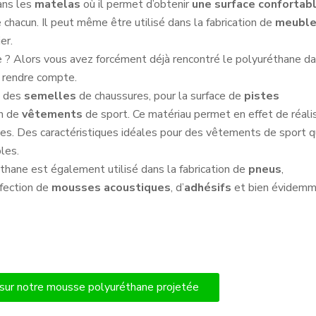
ans les
matelas
où il permet d’obtenir
une surface confortab
 chacun. Il peut même être utilisé dans la fabrication de
meubl
er.
me ? Alors vous avez forcément déjà rencontré le polyuréthane d
n rendre compte.
n des
semelles
de chaussures, pour la surface de
pistes
on de
vêtements
de sport. Ce matériau permet en effet de réali
ues. Des caractéristiques idéales pour des vêtements de sport q
les.
éthane est également utilisé dans la fabrication de
pneus
,
nfection de
mousses
acoustiques
, d’
adhésifs
et bien évidem
 sur notre mousse polyuréthane projetée