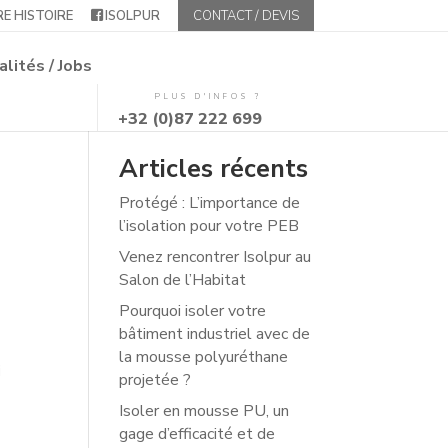
E HISTOIRE
ISOLPUR
CONTACT / DEVIS
alités / Jobs
PLUS D'INFOS ?
+32 (0)87 222 699
Articles récents
Protégé : L’importance de
l’isolation pour votre PEB
Venez rencontrer Isolpur au
Salon de l’Habitat
Pourquoi isoler votre
bâtiment industriel avec de
la mousse polyuréthane
i
projetée ?
Isoler en mousse PU, un
gage d’efficacité et de