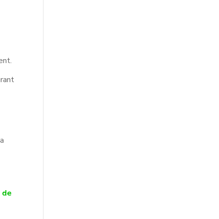
ent.
urant
la
n de