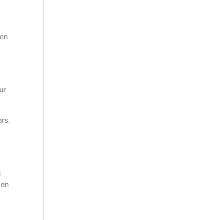
ien
ur
ors,
s
 en