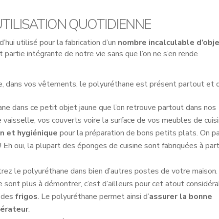
UTILISATION QUOTIDIENNE
’hui utilisé pour la fabrication d’un
nombre incalculable d’obj
t partie intégrante de notre vie sans que l’on ne s’en rende
ure, dans vos vêtements, le polyuréthane est présent partout et 
ne dans ce petit objet jaune que l’on retrouve partout dans nos
re vaisselle, vos couverts voire la surface de vos meubles de cuis
n et hygiénique
pour la préparation de bons petits plats. On p
! Eh oui, la plupart des éponges de cuisine sont fabriquées à part
trez le polyuréthane dans bien d’autres postes de votre maison.
sont plus à démontrer, c’est d’ailleurs pour cet atout considér
n des
frigos
. Le polyuréthane permet ainsi d’
assurer la bonne
gérateur
.